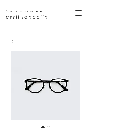
town.and.concrete
cyril lancelin