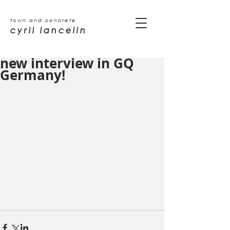
town.and.concrete
cyril lancelin
new interview in GQ
Germany!