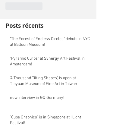
Like
Reply
Posts récents
"The Forest of Endless Circles" debuts in NYC
at Balloon Museum!
"Pyramid Curbs" at Synergy Art Festival in
Amsterdam!
‘A Thousand Tilting Shapes’, is open at
Taoyuan Museum of Fine Art in Taiwan
new interview in GQ Germany!
"Cube Graphics" is in Singapore at I Light
Festival!